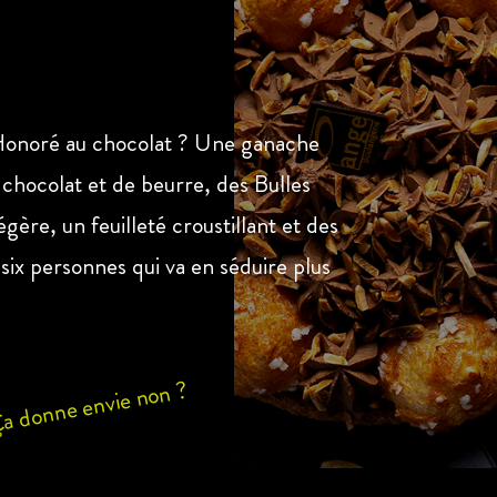
Honoré au chocolat ? Une ganache
chocolat et de beurre, des Bulles
ère, un feuilleté croustillant et des
six personnes qui va en séduire plus
a donne envie non ?