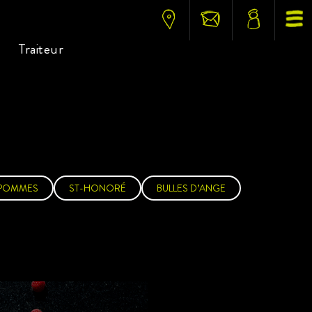
Traiteur
 POMMES
ST-HONORÉ
BULLES D’ANGE
ques et desserts à e
 : la
ur
rand for
 co
m
dividuelle.