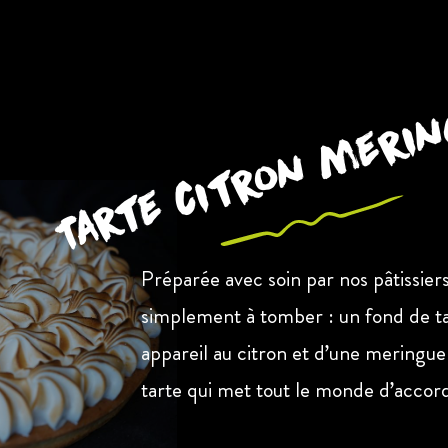
Tarte citron meri
Préparée avec soin par nos pâtissiers
simplement à tomber : un fond de ta
appareil au citron et d’une meringu
tarte qui met tout le monde d’accord