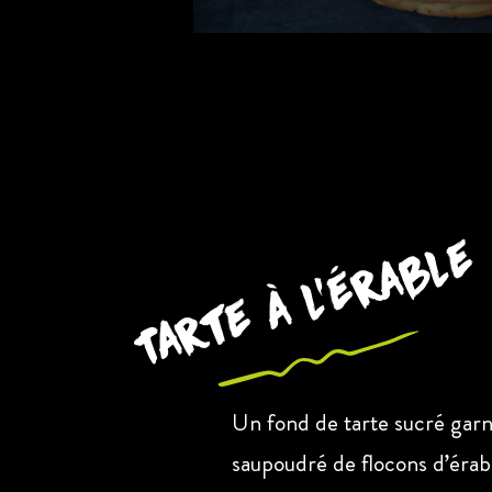
Tarte à l’érable
Un fond de tarte sucré garni
saupoudré de flocons d’érabl