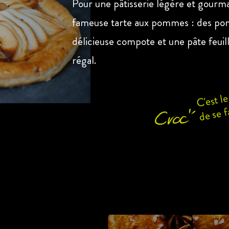
Pour une pâtisserie légère et gourm
fameuse tarte aux pommes : des po
délicieuse compote et une pâte feuill
régal.
C'est 
de se fa