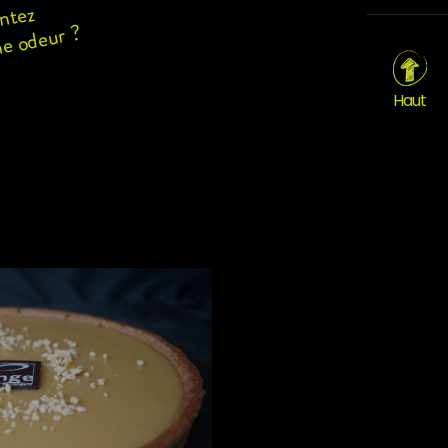
ntez
ne odeur ?
Haut