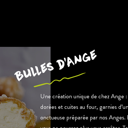
Bulles d’Ange
Une création unique de chez Ange :
dorées et cuites au four, garnies d’
onctueuse préparée par nos Anges. 
vous ne pourrez plus vous arrêter. Te