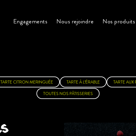
Engagements
Nous rejoindre
Nos produits
TARTE CITRON MERINGUÉE
TARTE À L’ÉRABLE
TARTE AUX
Pâtisseries & desserts
Tartes aux fruits, grands classi
mporter
go
mandise en g
mat
TOUTES NOS PÂTISSERIES
me en portion in