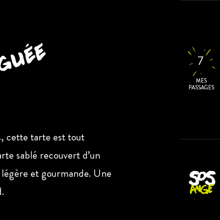
nguée
7
MES
PASSAGES
, cette tarte est tout
rte sablé recouvert d’un
e légère et gourmande. Une
SOS
ANGE
.